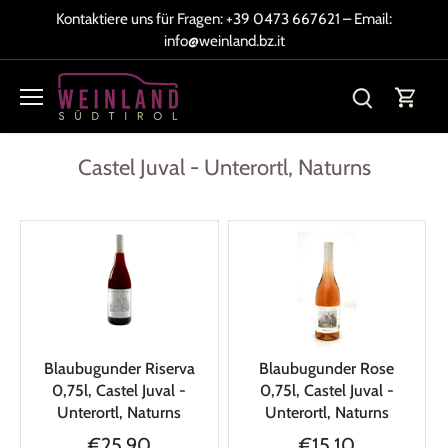
Direkt
Kontaktiere uns für Fragen:
+39 0473 667621
– Email:
zum
info@weinland.bz.it
Inhalt
Castel Juval - Unterortl, Naturns
Blaubugunder Riserva
Blaubugunder Rose
0,75l, Castel Juval -
0,75l, Castel Juval -
Unterortl, Naturns
Unterortl, Naturns
€25,90
€15,10