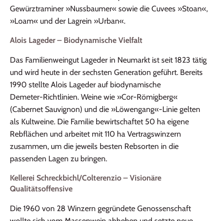
Gewürztraminer »Nussbaumer« sowie die Cuvees »Stoan«,
»Loam« und der Lagrein »Urban«.
Alois Lageder – Biodynamische Vielfalt
Das Familienweingut Lageder in Neumarkt ist seit 1823 tätig
und wird heute in der sechsten Generation geführt. Bereits
1990 stellte Alois Lageder auf biodynamische
Demeter‑Richtlinien. Weine wie »Cor‑Römigberg«
(Cabernet Sauvignon) und die »Löwengang«‑Linie gelten
als Kultweine. Die Familie bewirtschaftet 50 ha eigene
Rebflächen und arbeitet mit 110 ha Vertragswinzern
zusammen, um die jeweils besten Rebsorten in die
passenden Lagen zu bringen.
Kellerei Schreckbichl/Colterenzio – Visionäre
Qualitätsoffensive
Die 1960 von 28 Winzern gegründete Genossenschaft
wollte sich vom Massenwein abheben und setzte neue