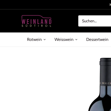
Direkt
zum
Inhalt
Rotwein
Weisswein
Dessertwein