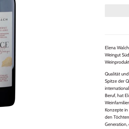
Elena Walch 
Weingut Südt
Weinprodukti
Qualität und
Spitze der
Q
internationa
Beruf, hat E
Weinfamilie
Konzepte in 
den Töchtern
Generation, 