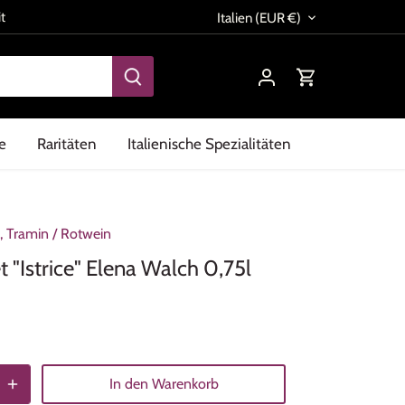
Währung
t
Italien (EUR €)
e
Raritäten
Italienische Spezialitäten
, Tramin
/
Rotwein
 "Istrice" Elena Walch 0,75l
In den Warenkorb