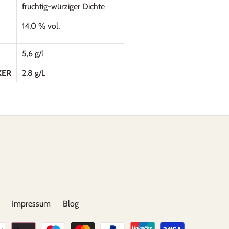
fruchtig-würziger Dichte
14,0 % vol.
5,6 g/l
KER
2,8 g/L
Impressum
Blog