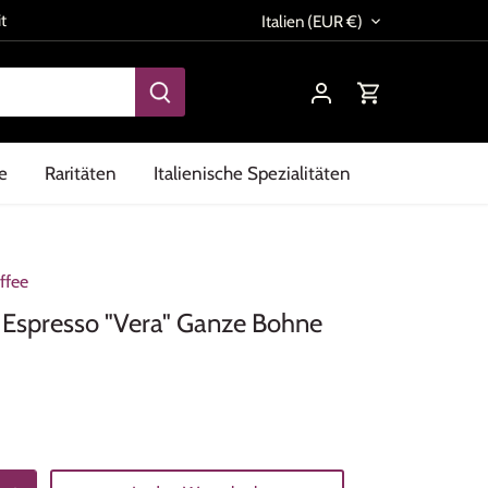
Währung
t
Italien (EUR €)
e
Raritäten
Italienische Spezialitäten
ffee
Espresso "Vera" Ganze Bohne