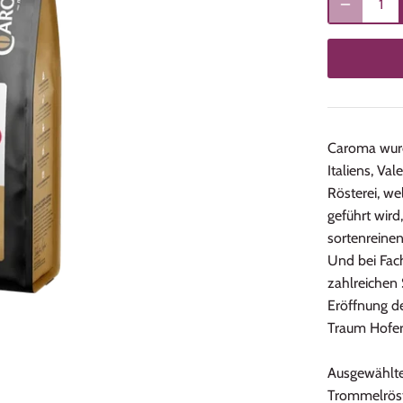
Caroma wurd
Italiens, Va
Rösterei, we
geführt wird
sortenreinen
Und bei Fach
zahlreichen
Eröffnung d
Traum Hofers
Ausgewählte
Trommelröst