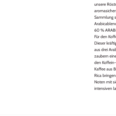
unsere Röst
aromasicher.
Sammlung sel
Arabicablend
60 % ARAB
Für den Koffe
Dieser kräft
aus drei Ara
zaubern ein
den Koffein
Kaffee aus B
Rica bringen
Noten mit si
intensiven 