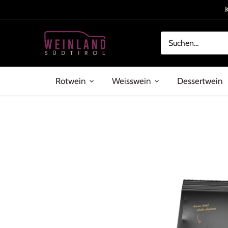
Direkt
zum
Inhalt
Rotwein
Weisswein
Dessertwein