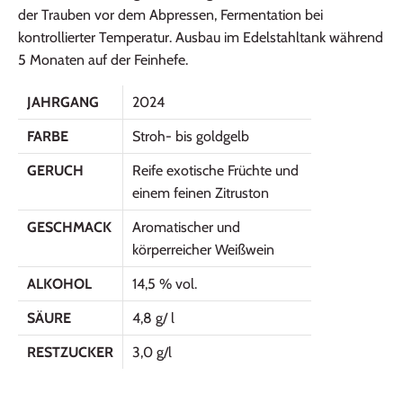
der Trauben vor dem Abpressen, Fermentation bei
kontrollierter Temperatur. Ausbau im Edelstahltank während
5 Monaten auf der Feinhefe.
JAHRGANG
2024
FARBE
Stroh- bis goldgelb
GERUCH
Reife exotische Früchte und
einem feinen Zitruston
GESCHMACK
Aromatischer und
körperreicher Weißwein
ALKOHOL
14,5 % vol.
SÄURE
4,8 g/ l
RESTZUCKER
3,0 g/l