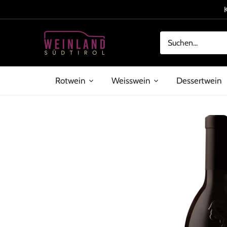
Direkt
zum
Inhalt
Rotwein
Weisswein
Dessertwein