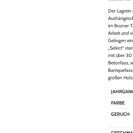
Der Lagrein 
Aushängesch
im Bozner Ta
Arbeit und v
Gelingen ei
„Select“ st
mit über 30
Betonfass, w
Barriquefass
großen Holzf
JAHRGAN
FARBE
GERUCH
GESCHMA