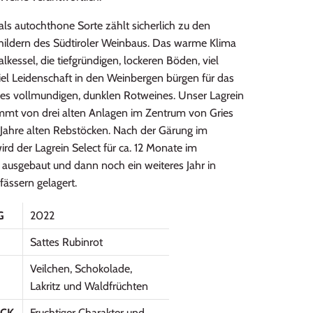
als autochthone Sorte zählt sicherlich zu den
ildern des Südtiroler Weinbaus. Das warme Klima
lkessel, die tiefgründigen, lockeren Böden, viel
iel Leidenschaft in den Weinbergen bürgen für das
nes vollmundigen, dunklen Rotweines. Unser Lagrein
ammt von drei alten Anlagen im Zentrum von Gries
 Jahre alten Rebstöcken. Nach der Gärung im
ird der Lagrein Select für ca. 12 Monate im
 ausgebaut und dann noch ein weiteres Jahr in
ässern gelagert.
G
2022
Sattes Rubinrot
Veilchen, Schokolade,
Lakritz und Waldfrüchten
CK
Fruchtiger Charakter und