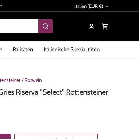
Währung
t
Italien (EUR €)
e
Raritäten
Italienische Spezialitäten
tensteiner
/
Rotwein
Gries Riserva "Select" Rottensteiner