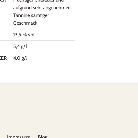
aufgrund sehr angenehmer
Tannine samtiger
Geschmack
13,5 % vol.
5,4 g/ l
KER
4,0 g/l
Impressum
Blog