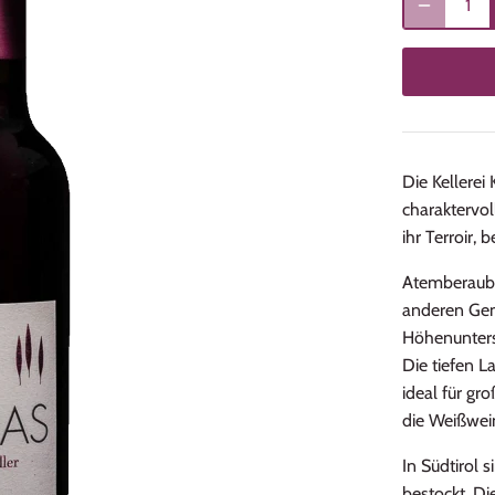
Die Kellerei
charaktervol
ihr Terroir,
Atemberaube
anderen Gem
Höhenunters
Die tiefen L
ideal für gr
die Weißwei
In Südtirol 
bestockt. Di