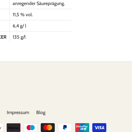
anregender Säureprägung.
11,5 % vol.
6,4 g/ l
KER
135 g/l
Impressum
Blog