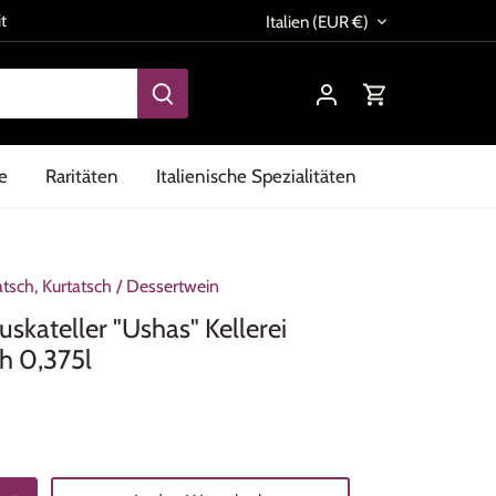
Währung
t
Italien (EUR €)
e
Raritäten
Italienische Spezialitäten
atsch, Kurtatsch
/
Dessertwein
kateller "Ushas" Kellerei
h 0,375l