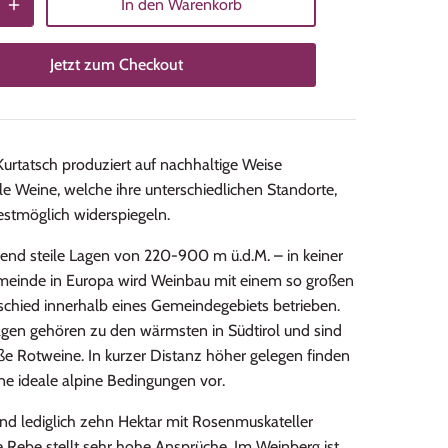
In den Warenkorb
Jetzt zum Checkout
 Kurtatsch produziert auf nachhaltige Weise
le Weine, welche ihre unterschiedlichen Standorte,
 bestmöglich widerspiegeln.
nd steile Lagen von 220-900 m ü.d.M. – in keiner
einde in Europa wird Weinbau mit einem so großen
chied innerhalb eines Gemeindegebiets betrieben.
agen gehören zu den wärmsten in Südtirol und sind
oße Rotweine. In kurzer Distanz höher gelegen finden
ne ideale alpine Bedingungen vor.
sind lediglich zehn Hektar mit Rosenmuskateller
e Rebe stellt sehr hohe Ansprüche. Im Weinberg ist