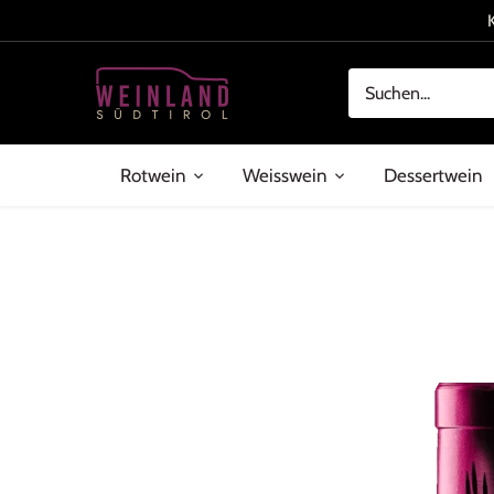
Direkt
zum
Inhalt
Rotwein
Weisswein
Dessertwein